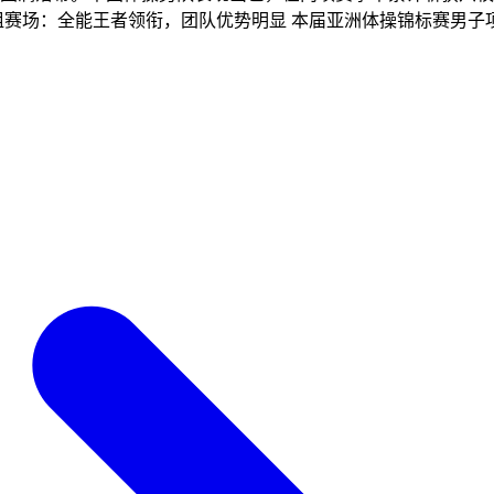
组赛场：全能王者领衔，团队优势明显 本届亚洲体操锦标赛男子