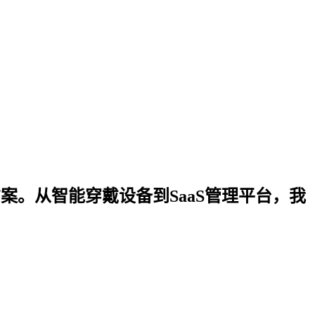
方案
。从智能穿戴设备到SaaS管理平台，我