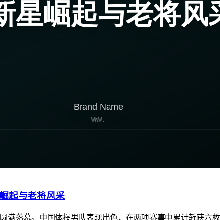
崛起与老将风采
圆满落幕。中国体操男队表现出色，在两项赛事中累计斩获六枚